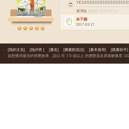
YESSSSSSSSSSSSSSSSSS
梁澤臨
回應於 2017-04-13
余子鏸
2017-03-17
[我的主頁]
[熱評榜 ]
[書友]
[圖書館資訊]
[書本搜尋]
[購書助手]
如想獲得最佳的視覺效果，請以 IE 7.0 或以上 的瀏覽器及屏幕解像度 1024 