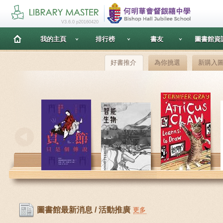
V3.6.0 p20160420
我的主頁
排行榜
書友
圖書館資
好書推介
為你挑選
新購入
圖書館最新消息 / 活動推廣
更多