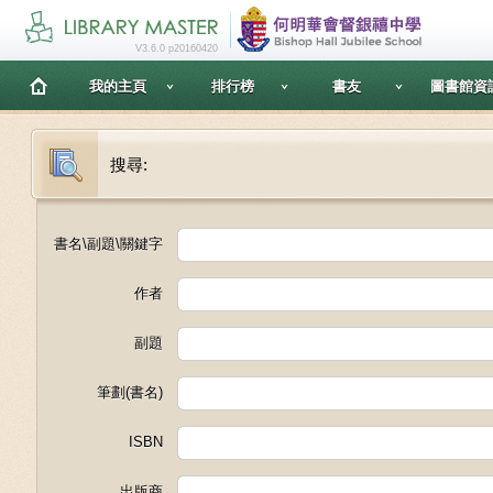
V3.6.0 p20160420
我的主頁
排行榜
書友
圖書館資
搜尋:
書名\副題\關鍵字
作者
副題
筆劃(書名)
ISBN
出版商