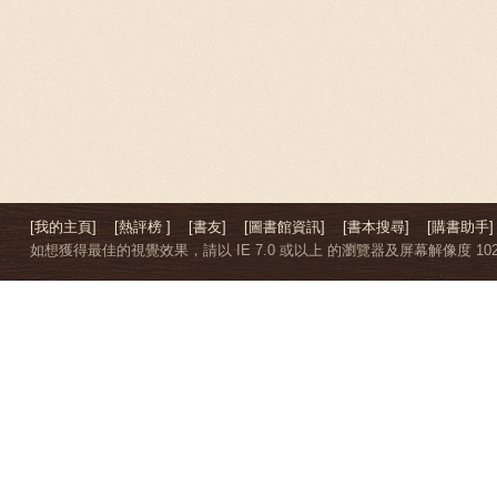
[我的主頁]
[熱評榜 ]
[書友]
[圖書館資訊]
[書本搜尋]
[購書助手]
如想獲得最佳的視覺效果，請以 IE 7.0 或以上 的瀏覽器及屏幕解像度 1024 